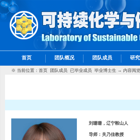
首页
团队概况
团队成员
研究
※ 当前位置：
首页
团队成员
已毕业成员
毕业博士生
→ 内容阅
刘珊珊，
辽宁鞍山人
导师
：关乃佳教授