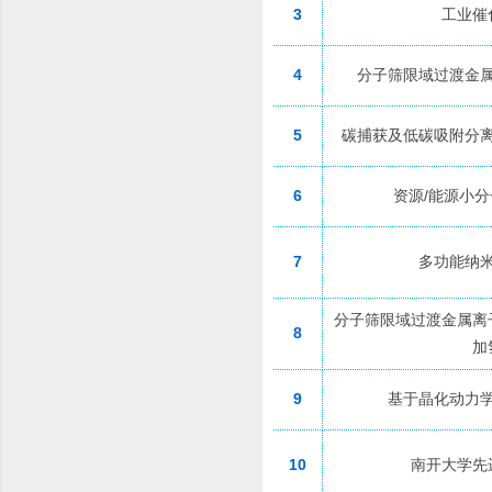
3
工业催
4
分子筛限域过渡金
5
碳捕获及低碳吸附分
6
资源/能源小
7
多功能纳
分子筛限域过渡金属离
8
加
9
基于晶化动力
10
南开大学先