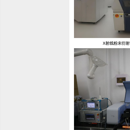
X射线粉末衍射仪（