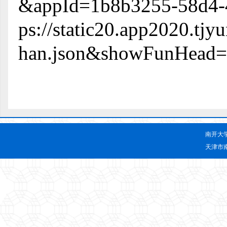
&appId=1b8b3255-58d4-4
ps://static20.app2020.t
han.json&showFunHead
南开大
天津市南