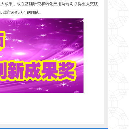
重大成果，或在基础研究和转化应用两端均取得重大突破
天津市表彰认可的团队。