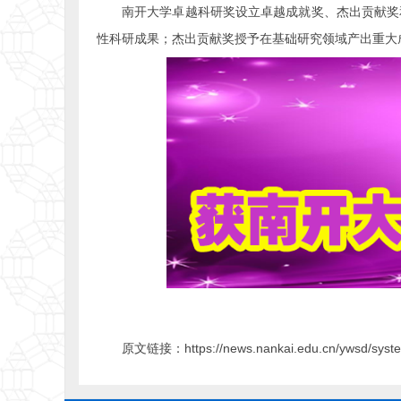
南开大学卓越科研奖设立卓越成就奖、杰出贡献奖
性科研成果；杰出贡献奖授予在基础研究领域产出重大
原文链接：
https://news.nankai.edu.cn/ywsd/sys