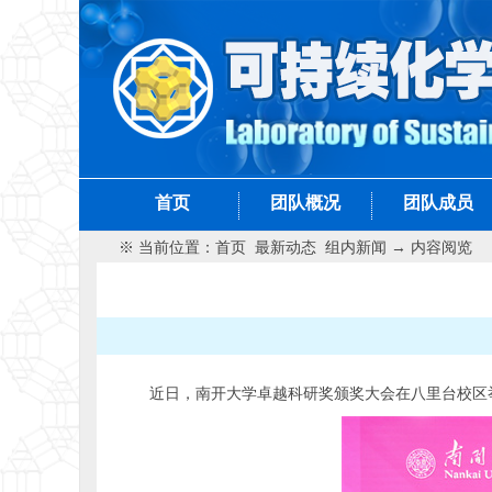
首页
团队概况
团队成员
※ 当前位置：
首页
最新动态
组内新闻
→ 内容阅览
近日，南开大学卓越科研奖颁奖大会在八里台校区